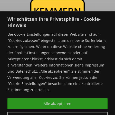
Wir schätzen Ihre Privatsphäre - Cookie-
Hinweis
Die Cookie-Einstellungen auf dieser Website sind auf
"Cookies zulassen" eingestellt, um das beste Surferlebnis
Kemmern
24
.de
zu ermöglichen. Wenn du diese Website ohne Änderung
Kemmern in Oberfranken.
der Cookie-Einstellungen verwendest oder auf
"Akzeptieren" klickst, erklärst du sich damit
Termine & Veranstaltungen.
einverstanden. Weitere Informationen siehe Impressum
Vereine & News.
und Datenschutz. „Alle akzeptieren“, Sie stimmen der
Verwendung aller Cookies zu. Sie können jedoch die
Kontakt:
"Cookie-Einstellungen" besuchen, um eine kontrollierte
Zustimmung zu erteilen.
info@kemmern24.de
Alle akzeptieren
© 2017 – 2026 Kemmern24.de | Made